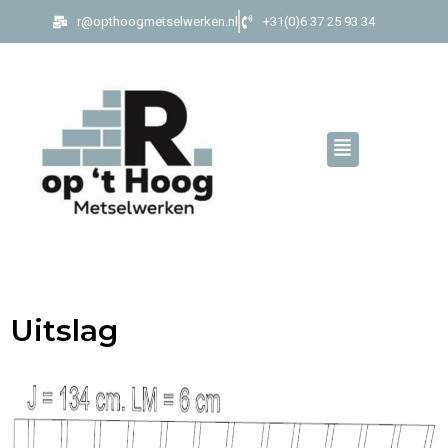
r@opthoogmetselwerken.nl
+31(0)6 37 25 93 34
Uitslag