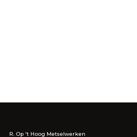
Benieuwd naar de
mogelijkheden?
Twijfel dan niet om contact met ons op te nemen.
R. op ’t Hoog Metselwerken helpt u graag verder!
E-mail
Bellen
R. Op 't Hoog Metselwerken