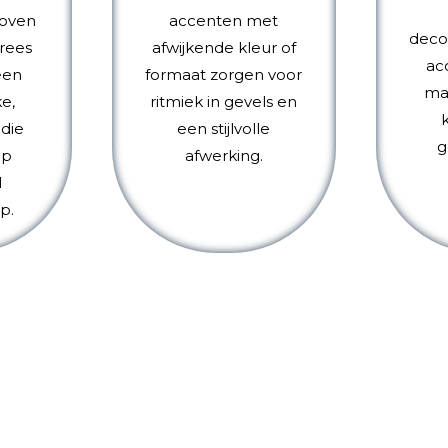
oven
accenten met
decor
trees
afwijkende kleur of
ac
een
formaat zorgen voor
ma
e,
ritmiek in gevels en
 die
een stijlvolle
g
op
afwerking.
l
p.