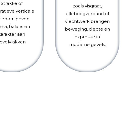
Strakke of
zoals visgraat,
atieve verticale
elleboogverband of
centen geven
vlechtwerk brengen
ssa, balans en
beweging, diepte en
karakter aan
expressie in
evelvlakken.
moderne gevels.