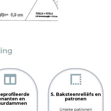
ring
Geprofileerde
5. Baksteenreliëfs en
enanten en
patronen
urdammen
Unieke patronen