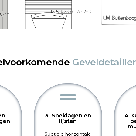
elvoorkomende
Geveldetaille
en
3. Speklagen en
4. 
gen
lijsten
p
mu
Subtiele horizontale